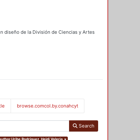
n diseño de la División de Ciencias y Artes
tle
browse.comcol.by.conahcyt
Search
.author.Uribe Rodríguez, Heidi Valeria
×