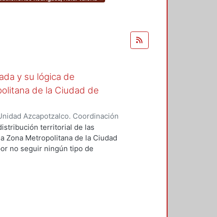
ada y su lógica de
opolitana de la Ciudad de
Unidad Azcapotzalco. Coordinación
ríguez, Heidi Valeria
stribución territorial de las
la Zona Metropolitana de la Ciudad
or no seguir ningún tipo de
a, atendiendo solamente la demanda
mica urbana de los lugares donde
pel de las instituciones de
 configuración del orden urbano-
mprobar si su ubicación puede
e sostiene que el patrón de los