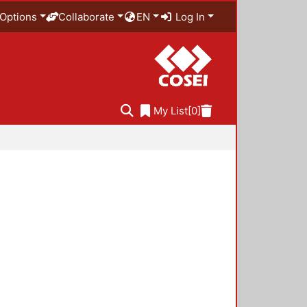
Options
Collaborate
EN
Log In
My List
[0]