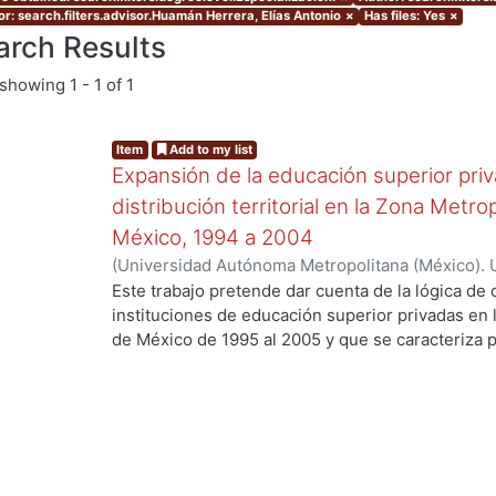
or: search.filters.advisor.Huamán Herrera, Elías Antonio
×
Has files: Yes
×
arch Results
showing
1 - 1 of 1
Item
Add to my list
Expansión de la educación superior priv
distribución territorial en la Zona Metr
México, 1994 a 2004
(
Universidad Autónoma Metropolitana (México). 
de Servicios de Información.
,
2001-05
)
Uribe Rod
Este trabajo pretende dar cuenta de la lógica de di
instituciones de educación superior privadas en 
de México de 1995 al 2005 y que se caracteriza p
ordenamiento territorial, ni de calidad educativ
del mercado, y, modificando el espacio y la diná
se insertan. Asimismo, me interesa destacar el pa
educación superior, en este caso privadas, en la
metropolitano contemporáneo. También busco co
ser explicada desde la Teoría de los caminos, qu