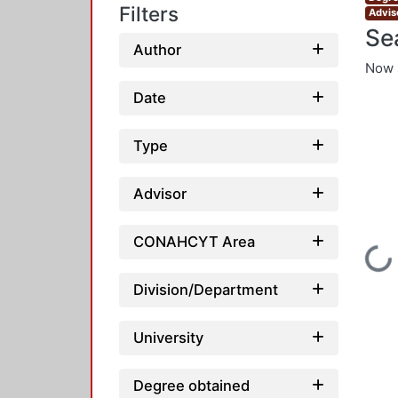
Filters
Advis
Se
Author
Now 
Date
Type
Advisor
CONAHCYT Area
Loading...
Division/Department
University
Degree obtained