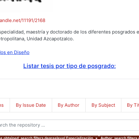
handle.net/11191/2168
specialidad, maestría y doctorado de los diferentes posgrados e
tropolitana, Unidad Azcapotzalco.
ados en Diseño
Listar tesis por tipo de posgrado:
ns
By Issue Date
By Author
By Subject
By Ti
e obtained: search.filters.degreelevel.Especialización.
×
Author: search.filters