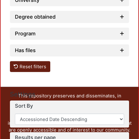
University
Degree obtained
Program
Has files
Reset filters
Settings
This repository preserves and disseminates, in
unrestricted open access, the teaching and research
Sort By
output of UAM Azcapotzalco. It also includes some
administrative and graphic documents from the
institution, as well as content from other institutions that
are openly accessible and of interest to our community.
Results per page