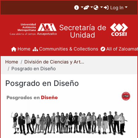
Log In
Secretaría de
Unidad
Home
Communities & Collections
All of Zaloamat
Home
División de Ciencias y Artes para el Diseño
Posgrado en Diseño
Posgrado en Diseño