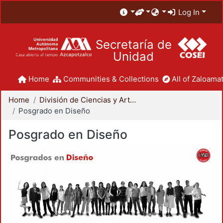
Log In
Secretaría de
Unidad
Home
Communities & Collections
All of Zaloamat
Home
División de Ciencias y Artes para el Diseño
Posgrado en Diseño
Posgrado en Diseño