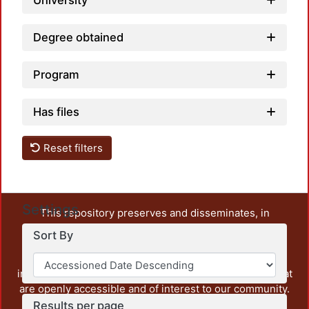
University
Degree obtained
Program
Has files
Reset filters
Settings
This repository preserves and disseminates, in
unrestricted open access, the teaching and research
Sort By
output of UAM Azcapotzalco. It also includes some
administrative and graphic documents from the
institution, as well as content from other institutions that
are openly accessible and of interest to our community.
Results per page