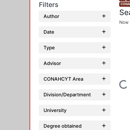
Filters
CONAH
Se
Author
Now 
Date
Type
Advisor
CONAHCYT Area
Loading...
Division/Department
University
Degree obtained