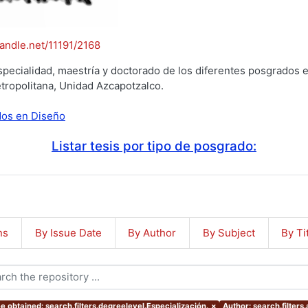
handle.net/11191/2168
specialidad, maestría y doctorado de los diferentes posgrados e
tropolitana, Unidad Azcapotzalco.
ados en Diseño
Listar tesis por tipo de posgrado:
ns
By Issue Date
By Author
By Subject
By Ti
e obtained: search.filters.degreelevel.Especialización.
×
Author: search.filters.