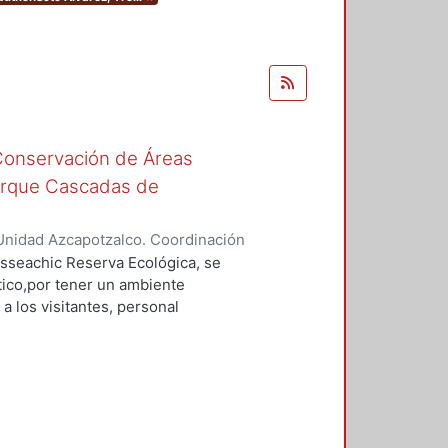
 Conservación de Áreas
arque Cascadas de
Unidad Azcapotzalco. Coordinación
ez, Yrelli
asseachic Reserva Ecológica, se
tico,por tener un ambiente
 a los visitantes, personal
e sus instalaciones. Se
 áreas de capacitación, áreas de
r, auditorio, salas de
a adecuada planeación de los
tras áreas. Así mismos se tomaron
onamiento y espacios para