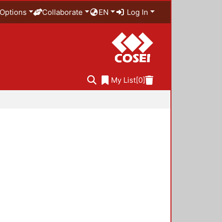
Options
Collaborate
EN
Log In
My List
[0]