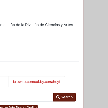
n diseño de la División de Ciencias y Artes
tle
browse.comcol.by.conahcyt
Search
author.Soto Álvarez, Yrelli
×