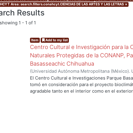
CYT Area: search.filters.conahcyt.CIENCIAS DE LAS ARTES Y LAS LETRAS
×
arch Results
showing
1 - 1 of 1
Item
Add to my list
Centro Cultural e Investigación para la
Naturales Protegidas de la CONANP, P
Basasseachic Chihuahua
(
Universidad Autónoma Metropolitana (México). 
de Servicios de Información.
,
2009-12
)
Soto Álvar
El Centro Cultural e Investigaciones Parque Bas
tomó en consideración para el proyecto bioclimá
agradable tanto en el interior como en el exterior
administrativo e investigadores que harán usos d
consideraron diversos espacios como son: aulas,
descanso, dormitorios, regaderas y baños, comedo
exhibiciones y ventas de artículos, haciendo un
espacios arquitectónicos y su interacción con o
en consideración circulaciones, accesos, estaci