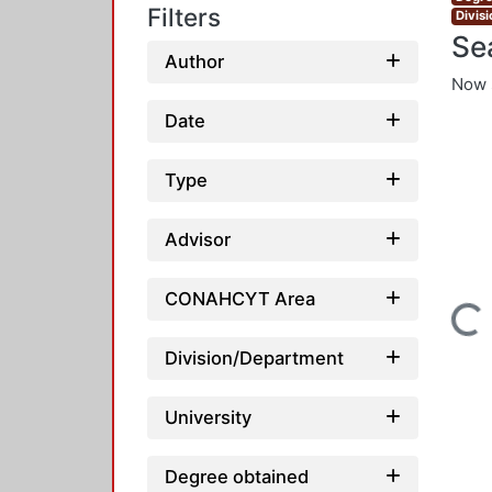
Filters
Divis
Se
Author
Now 
Date
Type
Advisor
CONAHCYT Area
Loading...
Division/Department
University
Degree obtained