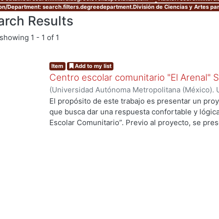
ion/Department: search.filters.degreedepartment.División de Ciencias y Artes par
arch Results
showing
1 - 1 of 1
Item
Add to my list
Centro escolar comunitario "El Arenal"
(
Universidad Autónoma Metropolitana (México). 
de Servicios de Información.
,
2007-07
)
Acuña Val
El propósito de este trabajo es presentar un proy
que busca dar una respuesta confortable y lógic
Escolar Comunitario”. Previo al proyecto, se pres
llegar a él, en la que fue necesario “leer” en el sit
tipología arquitectónica, los usos y costumbres d
ambiente ofrece y demanda, para buscar integrars
presenta la evaluación de este. El Centro Escol
rural, en la que se carecen de los servicios bás
acostumbrados a contar actualmente, como agua, 
de basura; por lo tanto, se demanda una solución 
sustentable. Lo anterior, implica un cuestionami