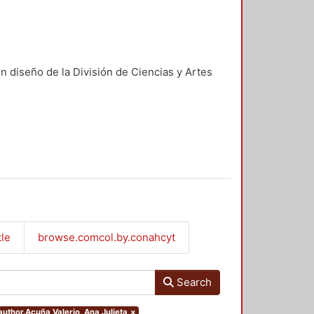
n diseño de la División de Ciencias y Artes
tle
browse.comcol.by.conahcyt
Search
.author.Acuña Valerio, Ana Julieta
×