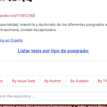
handle.net/11191/2168
specialidad, maestría y doctorado de los diferentes posgrados e
tropolitana, Unidad Azcapotzalco.
ados en Diseño
Listar tesis por tipo de posgrado:
ns
By Issue Date
By Author
By Subject
By Ti
e obtained: search.filters.degreelevel.Especialización.
×
Author: search.filters