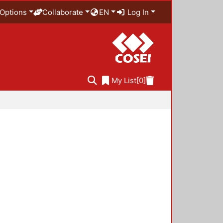
Options
Collaborate
EN
Log In
My List
[0]