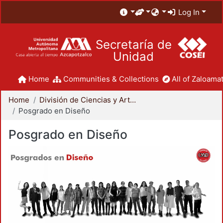
Log In
Secretaría de
Unidad
Home
Communities & Collections
All of Zaloamat
Home
División de Ciencias y Artes para el Diseño
Posgrado en Diseño
Posgrado en Diseño