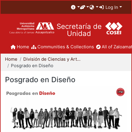
Log In
Secretaría de
Unidad
Home
Communities & Collections
All of Zaloamat
Home
División de Ciencias y Artes para el Diseño
Posgrado en Diseño
Posgrado en Diseño