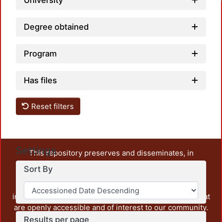
University
Degree obtained
Program
Has files
Reset filters
Settings
This repository preserves and disseminates, in
unrestricted open access, the teaching and research
Sort By
output of UAM Azcapotzalco. It also includes some
administrative and graphic documents from the
institution, as well as content from other institutions that
are openly accessible and of interest to our community.
Results per page