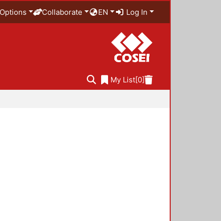
Options
Collaborate
EN
Log In
My List
[0]