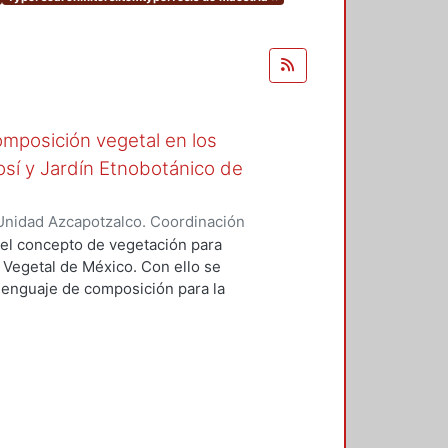
omposición vegetal en los
tosí y Jardín Etnobotánico de
Unidad Azcapotzalco. Coordinación
ópez, Florentino Carlos
 del concepto de vegetación para
Vegetal de México. Con ello se
lenguaje de composición para la
n el arte y diseño del paisaje, en
resentar toda una carga simbólica
cual forman parte y, asimismo, de
 las distintas comunidades sociales
ncial simbólico de las plantas,
omposición vegetal en nuestro
minos de su conformación como