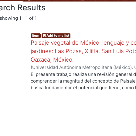
arch Results
showing
1 - 1 of 1
Item
Add to my list
Paisaje vegetal de México: lenguaje y c
jardines: Las Pozas, Xilitla, San Luis Po
Oaxaca, México.
(
Universidad Autónoma Metropolitana (México). 
de Servicios de Información.
,
2013-12
)
Márquez L
El presente trabajo realiza una revisión general
comprender la magnitud del concepto de Paisaje 
g...
busca fundamentar el potencial que tiene, como 
representación del mundo, el uso de las plantas e
tanto que éstas, siendo seres vivos, pueden rep
relacionada con los ciclos del mundo natural del 
las costumbres, ideologías, cultura e historia de
con las que se relacionan e interactúan. Este pote
como recurso y fundamento de un lenguaje de c
país, es muy amplio, pues su diversidad, en tér