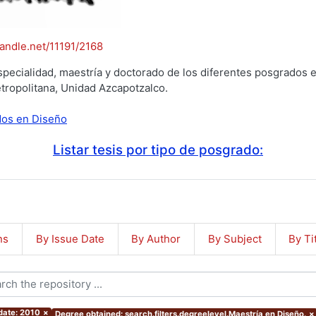
handle.net/11191/2168
specialidad, maestría y doctorado de los diferentes posgrados e
tropolitana, Unidad Azcapotzalco.
ados en Diseño
Listar tesis por tipo de posgrado:
ns
By Issue Date
By Author
By Subject
By Ti
 date: 2010
×
Degree obtained: search.filters.degreelevel.Maestría en Diseño.
×