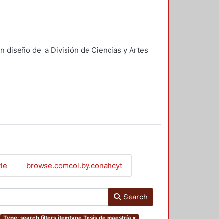
n diseño de la División de Ciencias y Artes
tle
browse.comcol.by.conahcyt
Search
Type: search.filters.itemtype.Tesis de maestría
×