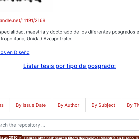
handle.net/11191/2168
specialidad, maestría y doctorado de los diferentes posgrados e
tropolitana, Unidad Azcapotzalco.
ados en Diseño
Listar tesis por tipo de posgrado:
ns
By Issue Date
By Author
By Subject
By Ti
 date: 2010
×
Degree obtained: search.filters.degreelevel.Maestría en Diseño.
×