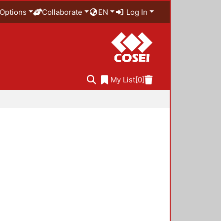
Options
Collaborate
EN
Log In
My List
[0]