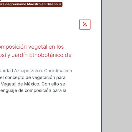
ters.degreename.Maestro en Diseño
×
omposición vegetal en los
tosí y Jardín Etnobotánico de
Unidad Azcapotzalco. Coordinación
ópez, Florentino Carlos
 del concepto de vegetación para
Vegetal de México. Con ello se
lenguaje de composición para la
n el arte y diseño del paisaje, en
resentar toda una carga simbólica
cual forman parte y, asimismo, de
 las distintas comunidades sociales
ncial simbólico de las plantas,
omposición vegetal en nuestro