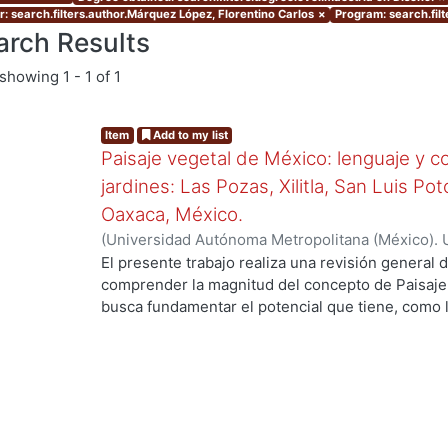
r: search.filters.author.Márquez López, Florentino Carlos
×
Program: search.fil
arch Results
showing
1 - 1 of 1
Item
Add to my list
Paisaje vegetal de México: lenguaje y c
jardines: Las Pozas, Xilitla, San Luis Po
Oaxaca, México.
(
Universidad Autónoma Metropolitana (México). 
de Servicios de Información.
,
2013-12
)
Márquez L
El presente trabajo realiza una revisión general
comprender la magnitud del concepto de Paisaje 
ing...
busca fundamentar el potencial que tiene, como 
representación del mundo, el uso de las plantas e
tanto que éstas, siendo seres vivos, pueden rep
relacionada con los ciclos del mundo natural del 
las costumbres, ideologías, cultura e historia de
con las que se relacionan e interactúan. Este pote
como recurso y fundamento de un lenguaje de c