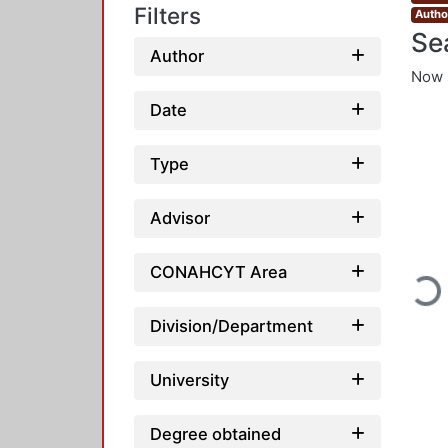
Filters
Autho
Se
Author
Now 
Date
Type
Advisor
CONAHCYT Area
Load
Division/Department
University
Degree obtained