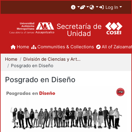
Log In
Secretaría de
Unidad
Home
Communities & Collections
All of Zaloamat
Home
División de Ciencias y Artes para el Diseño
Posgrado en Diseño
Posgrado en Diseño