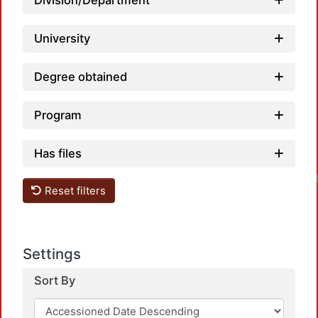
Division/Department
University
Degree obtained
Program
Has files
Loadin
Reset filters
Settings
Sort By