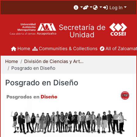
Log In
Secretaría de
Unidad
Home
Communities & Collections
All of Zaloamat
Home
División de Ciencias y Artes para el Diseño
Posgrado en Diseño
Posgrado en Diseño