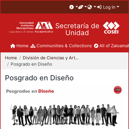
Log In
Secretaría de
Unidad
Home
Communities & Collections
All of Zaloamat
Home
División de Ciencias y Artes para el Diseño
Posgrado en Diseño
Posgrado en Diseño