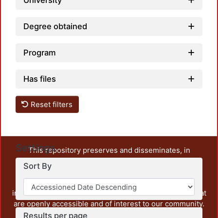
University
Degree obtained
Program
Has files
Reset filters
Settings
This repository preserves and disseminates, in
unrestricted open access, the teaching and research
Sort By
output of UAM Azcapotzalco. It also includes some
administrative and graphic documents from the
institution, as well as content from other institutions that
are openly accessible and of interest to our community.
Results per page