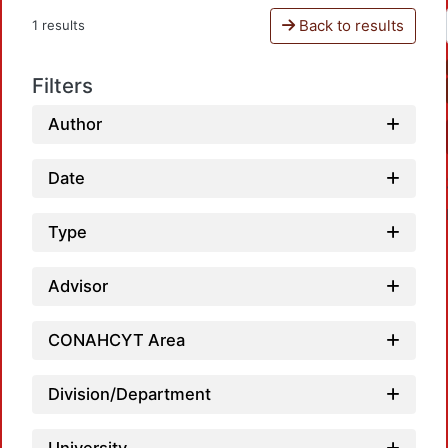
Back to results
1 results
Filters
Author
Date
Type
Advisor
Load
CONAHCYT Area
Division/Department