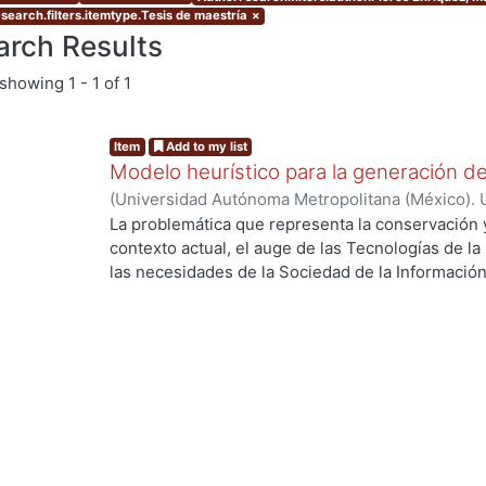
 search.filters.itemtype.Tesis de maestría
×
arch Results
showing
1 - 1 of 1
Item
Add to my list
Modelo heurístico para la generación d
(
Universidad Autónoma Metropolitana (México). 
de Servicios de Información.
,
2013-11
)
Flores En
La problemática que representa la conservación y
contexto actual, el auge de las Tecnologías de l
las necesidades de la Sociedad de la Información
conceptualización del museo. En este contexto l
del patrimonio, como lo es el museo, han sido r
funciones sustantivas esto es, en parte, por la p
dentro de sus actividades. El museo como una in
está enfrentando un cambio de paradigma en gran
de las Tecnologías de la Información y la Comuni
influye en el patrimonio existente, sino que ta
maneras de generar patrimonio. En esta investig