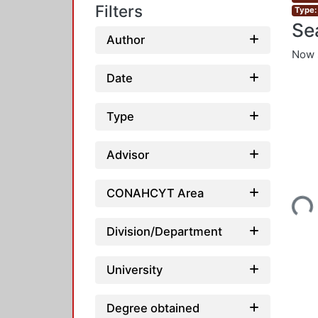
Filters
Type:
Se
Author
Now 
Date
Type
Advisor
Loading...
CONAHCYT Area
Division/Department
University
Degree obtained