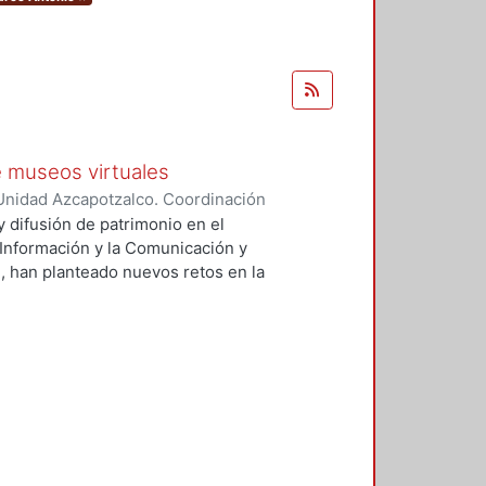
e museos virtuales
Unidad Azcapotzalco. Coordinación
ríquez, Marco Antonio
 difusión de patrimonio en el
a Información y la Comunicación y
, han planteado nuevos retos en la
as instituciones que se encargan
ebasadas en el cumplimiento de sus
oca o nula adopción de tecnología
stitución encargada del patrimonio
 medida gestado por la influencia
cación, este cambio no sólo
mbién propone nuevas e innovadoras
ación se brinda un panorama de la