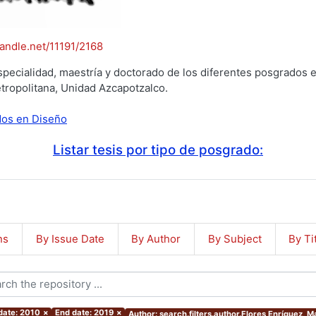
handle.net/11191/2168
specialidad, maestría y doctorado de los diferentes posgrados e
tropolitana, Unidad Azcapotzalco.
ados en Diseño
Listar tesis por tipo de posgrado:
ns
By Issue Date
By Author
By Subject
By Ti
 date: 2010
×
End date: 2019
×
Author: search.filters.author.Flores Enríquez, 