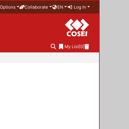
Options
Collaborate
EN
Log In
My List
[0]