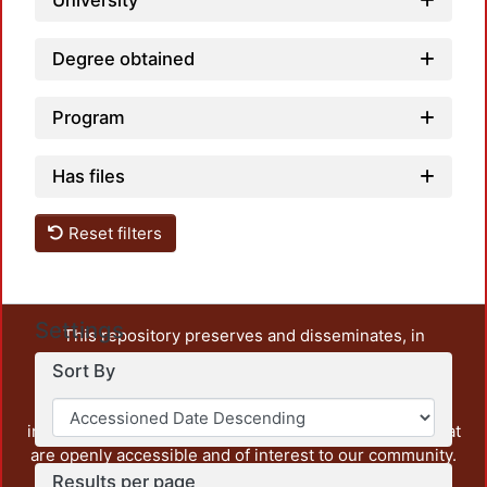
University
Degree obtained
Program
Has files
Reset filters
Settings
This repository preserves and disseminates, in
unrestricted open access, the teaching and research
Sort By
output of UAM Azcapotzalco. It also includes some
administrative and graphic documents from the
institution, as well as content from other institutions that
are openly accessible and of interest to our community.
Results per page