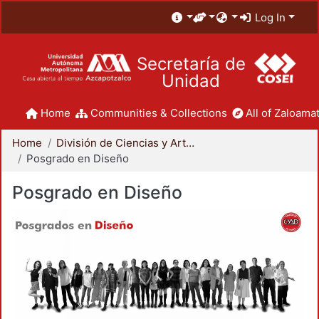
Log In
Secretaría de
Unidad
Home
Communities & Collections
All of Zaloamat
Home
División de Ciencias y Artes para el Diseño
Posgrado en Diseño
Posgrado en Diseño