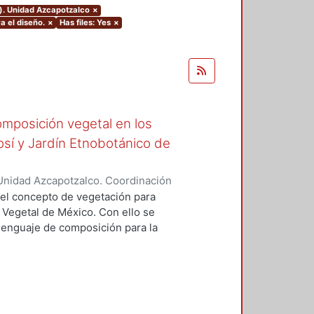
o). Unidad Azcapotzalco
×
a el diseño.
×
Has files: Yes
×
omposición vegetal en los
tosí y Jardín Etnobotánico de
Unidad Azcapotzalco. Coordinación
ópez, Florentino Carlos
 del concepto de vegetación para
Vegetal de México. Con ello se
lenguaje de composición para la
n el arte y diseño del paisaje, en
resentar toda una carga simbólica
cual forman parte y, asimismo, de
 las distintas comunidades sociales
ncial simbólico de las plantas,