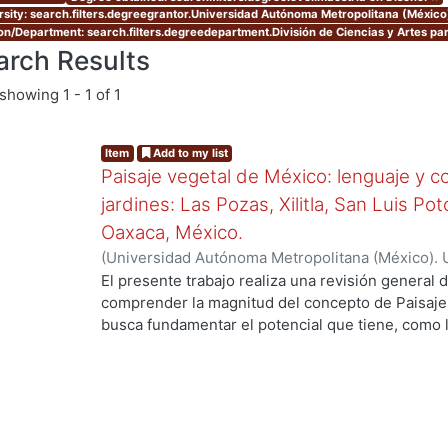
rsity: search.filters.degreegrantor.Universidad Autónoma Metropolitana (Méxic
ion/Department: search.filters.degreedepartment.División de Ciencias y Artes par
arch Results
showing
1 - 1 of 1
Item
Add to my list
Paisaje vegetal de México: lenguaje y c
jardines: Las Pozas, Xilitla, San Luis Po
Oaxaca, México.
(
Universidad Autónoma Metropolitana (México). 
...
de Servicios de Información.
,
2013-12
)
Márquez L
El presente trabajo realiza una revisión general
comprender la magnitud del concepto de Paisaje 
busca fundamentar el potencial que tiene, como 
representación del mundo, el uso de las plantas e
tanto que éstas, siendo seres vivos, pueden rep
relacionada con los ciclos del mundo natural del 
las costumbres, ideologías, cultura e historia de
con las que se relacionan e interactúan. Este pote