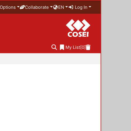
Options
Collaborate
EN
Log In
My List
[0]