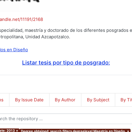
handle.net/11191/2168
specialidad, maestría y doctorado de los diferentes posgrados e
tropolitana, Unidad Azcapotzalco.
ados en Diseño
Listar tesis por tipo de posgrado:
ns
By Issue Date
By Author
By Subject
By Ti
ate: 2013
×
Degree obtained: search.filters.degreelevel.Maestría en Diseño.
×