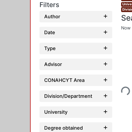
Filters
Unive
Divis
Se
Author
Now 
Date
Type
Advisor
Loading
CONAHCYT Area
Division/Department
University
Degree obtained