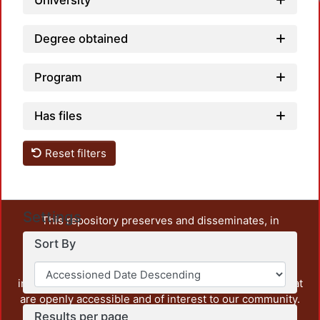
Loadi
University
Degree obtained
Program
Has files
Reset filters
Settings
This repository preserves and disseminates, in
unrestricted open access, the teaching and research
Sort By
output of UAM Azcapotzalco. It also includes some
administrative and graphic documents from the
institution, as well as content from other institutions that
are openly accessible and of interest to our community.
Results per page