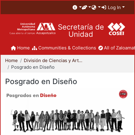
Log In
Secretaría de
Unidad
Home
Communities & Collections
All of Zaloamat
Home
División de Ciencias y Artes para el Diseño
Posgrado en Diseño
Posgrado en Diseño