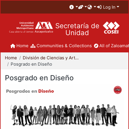
Log In
Secretaría de
Unidad
Home
Communities & Collections
All of Zaloamat
Home
División de Ciencias y Artes para el Diseño
Posgrado en Diseño
Posgrado en Diseño