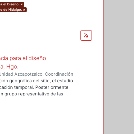
a el Diseño.
×
do de Hidalgo.
×
cia para el diseño
la, Hgo.
Unidad Azcapotzalco. Coordinación
z Campos, Rosalía
ión geográfica del sitio, el estudio
bicación temporal. Posteriormente
un grupo representativo de las
identifican los rasgos formales,
aptación al medio natural.