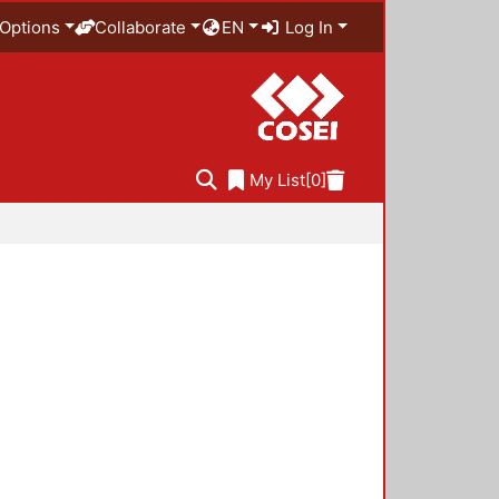
Options
Collaborate
EN
Log In
My List
[0]