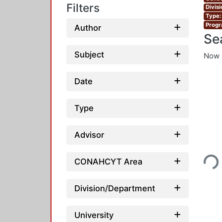
Filters
Divis
Type:
Progr
Author
Se
Subject
Now 
Date
Type
Advisor
Loadin
CONAHCYT Area
Division/Department
University