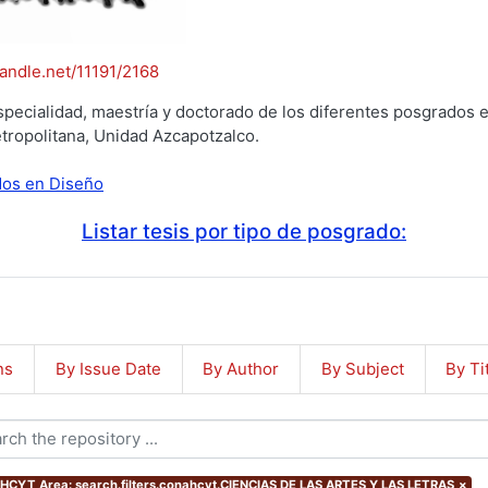
handle.net/11191/2168
specialidad, maestría y doctorado de los diferentes posgrados e
tropolitana, Unidad Azcapotzalco.
ados en Diseño
Listar tesis por tipo de posgrado:
ns
By Issue Date
By Author
By Subject
By Ti
CYT Area: search.filters.conahcyt.CIENCIAS DE LAS ARTES Y LAS LETRAS
×