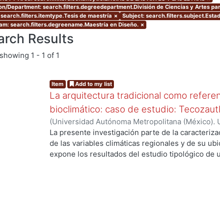
ion/Department: search.filters.degreedepartment.División de Ciencias y Artes par
 search.filters.itemtype.Tesis de maestría
×
Subject: search.filters.subject.Esta
am: search.filters.degreename.Maestría en Diseño.
×
arch Results
showing
1 - 1 of 1
Item
Add to my list
La arquitectura tradicional como referen
bioclimático: caso de estudio: Tecozaut
(
Universidad Autónoma Metropolitana (México). 
de Servicios de Información.
,
2003-10
)
Manríque
La presente investigación parte de la caracterizac
g...
de las variables climáticas regionales y de su u
expone los resultados del estudio tipológico de 
viviendas tradicionales del poblado, en donde se 
funcionales y materiales que han permitido su ad