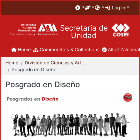
Log In
Secretaría de
Unidad
Home
Communities & Collections
All of Zaloamat
Home
División de Ciencias y Artes para el Diseño
Posgrado en Diseño
Posgrado en Diseño