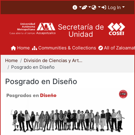
Log In
Secretaría de
Unidad
Home
Communities & Collections
All of Zaloamat
Home
División de Ciencias y Artes para el Diseño
Posgrado en Diseño
Posgrado en Diseño