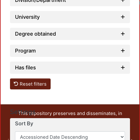
Division/Department
Loadi
University
Degree obtained
Program
Has files
Reset filters
Settings
This repository preserves and disseminates, in
unrestricted open access, the teaching and research
Sort By
output of UAM Azcapotzalco. It also includes some
administrative and graphic documents from the