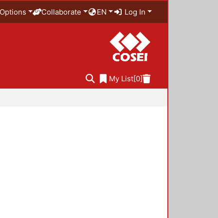
Options
Collaborate
EN
Log In
My List
[0]