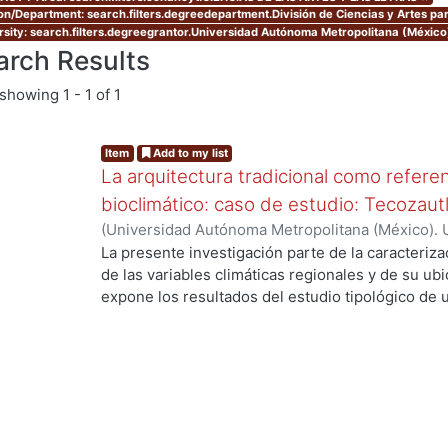
ion/Department: search.filters.degreedepartment.División de Ciencias y Artes par
rsity: search.filters.degreegrantor.Universidad Autónoma Metropolitana (México
arch Results
showing
1 - 1 of 1
Item
Add to my list
La arquitectura tradicional como referen
bioclimático: caso de estudio: Tecozaut
(
Universidad Autónoma Metropolitana (México). 
de Servicios de Información.
,
2003-10
)
Manríque
La presente investigación parte de la caracterizac
de las variables climáticas regionales y de su u
expone los resultados del estudio tipológico de 
viviendas tradicionales del poblado, en donde se 
funcionales y materiales que han permitido su ad