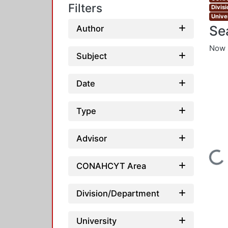
Filters
Divis
Unive
Se
Author
Now 
Subject
Date
Type
Advisor
Loading...
CONAHCYT Area
Division/Department
University