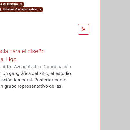
a el Diseño.
×
). Unidad Azcapotzalco.
×
cia para el diseño
la, Hgo.
Unidad Azcapotzalco. Coordinación
z Campos, Rosalía
ión geográfica del sitio, el estudio
bicación temporal. Posteriormente
un grupo representativo de las
identifican los rasgos formales,
aptación al medio natural.