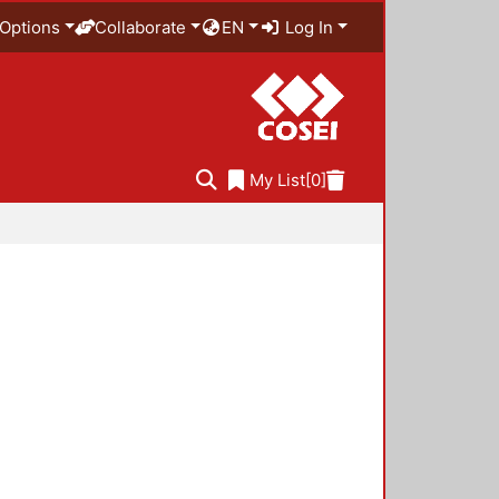
Options
Collaborate
EN
Log In
My List
[0]