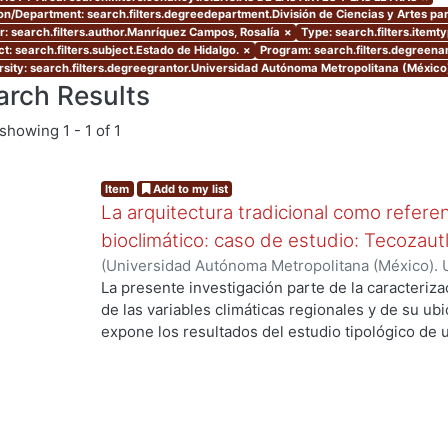
ion/Department: search.filters.degreedepartment.División de Ciencias y Artes par
r: search.filters.author.Manríquez Campos, Rosalía
×
Type: search.filters.itemt
t: search.filters.subject.Estado de Hidalgo.
×
Program: search.filters.degreena
rsity: search.filters.degreegrantor.Universidad Autónoma Metropolitana (México
arch Results
showing
1 - 1 of 1
Item
Add to my list
La arquitectura tradicional como referen
bioclimático: caso de estudio: Tecozaut
(
Universidad Autónoma Metropolitana (México). 
de Servicios de Información.
,
2003-10
)
Manríque
La presente investigación parte de la caracterizac
de las variables climáticas regionales y de su u
expone los resultados del estudio tipológico de 
viviendas tradicionales del poblado, en donde se 
funcionales y materiales que han permitido su ad