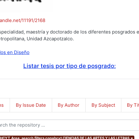
handle.net/11191/2168
specialidad, maestría y doctorado de los diferentes posgrados e
tropolitana, Unidad Azcapotzalco.
ados en Diseño
Listar tesis por tipo de posgrado:
ns
By Issue Date
By Author
By Subject
By Ti
CYT Area: search.filters.conahcyt.CIENCIAS DE LAS ARTES Y LAS LETRAS
×