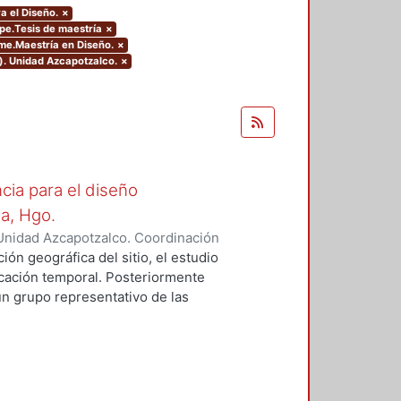
a el Diseño.
×
ype.Tesis de maestría
×
me.Maestría en Diseño.
×
). Unidad Azcapotzalco.
×
cia para el diseño
la, Hgo.
Unidad Azcapotzalco. Coordinación
z Campos, Rosalía
ión geográfica del sitio, el estudio
bicación temporal. Posteriormente
un grupo representativo de las
identifican los rasgos formales,
aptación al medio natural.