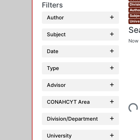
Filters
Divis
Autho
Subjec
Author
Unive
Se
Subject
Now 
Date
Type
Advisor
Loading...
CONAHCYT Area
Division/Department
University