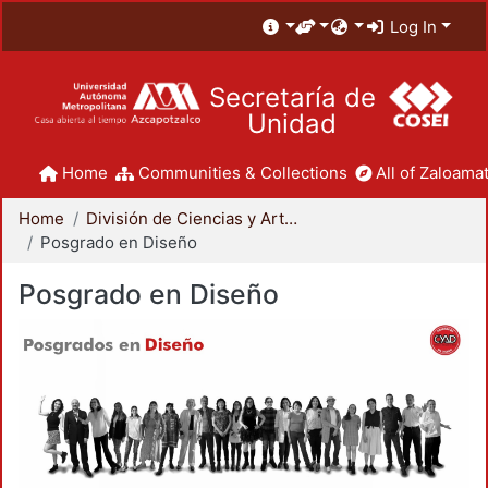
Log In
Secretaría de
Unidad
Home
Communities & Collections
All of Zaloamat
Home
División de Ciencias y Artes para el Diseño
Posgrado en Diseño
Posgrado en Diseño