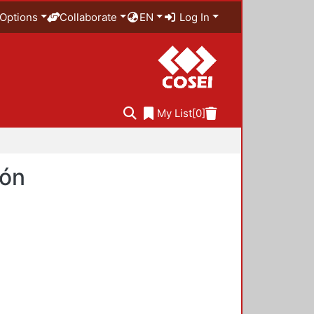
Options
Collaborate
EN
Log In
My List
[0]
ión