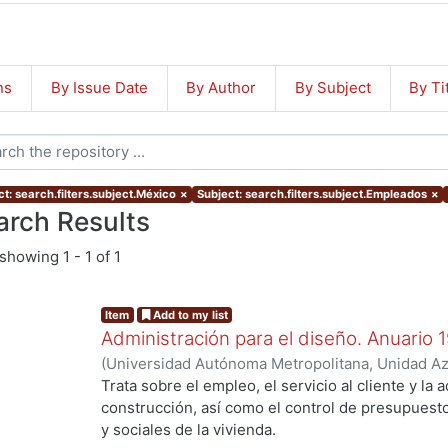
ns
By Issue Date
By Author
By Subject
By Ti
t: search.filters.subject.México
×
Subject: search.filters.subject.Empleados
×
arch Results
showing
1 - 1 of 1
Item
Add to my list
Administración para el diseño. Anuario 
(
Universidad Autónoma Metropolitana, Unidad Azc
Artes para el Diseño, Departamento de Procesos
Trata sobre el empleo, el servicio al cliente y la 
Poó Rubio, Aurora
;
Cervantes Abarca, Alejandro
;
construcción, así como el control de presupues
Utrilla, César Jorge
;
Rodríguez Martínez, Jorge
;
y sociales de la vivienda.