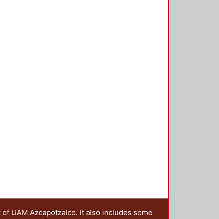
t of UAM Azcapotzalco. It also includes some