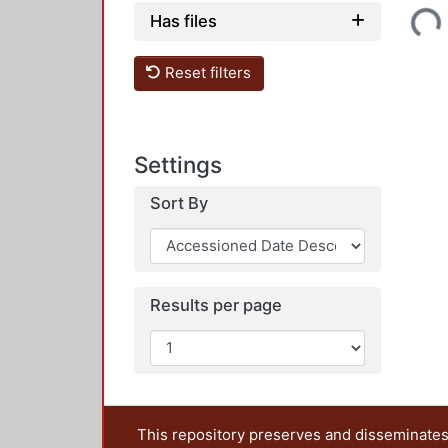
Loading...
Has files
Reset filters
Settings
Sort By
Results per page
This repository preserves and disseminates,