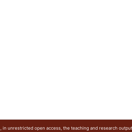
Ramírez Alférez, Alberto
 in unrestricted open access, the teaching and research outpu