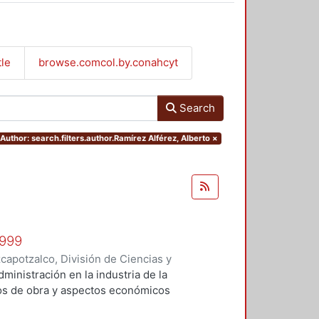
tle
browse.comcol.by.conahcyt
Search
Author: search.filters.author.Ramírez Alférez, Alberto
×
1999
apotzalco, División de Ciencias y
 y Técnicas de Realización
,
1999
)
administración en la industria de la
Vilchis Salazar, Rubén
;
Carpio
tos de obra y aspectos económicos
Sosa Pedroza, Tomás Enrique
;