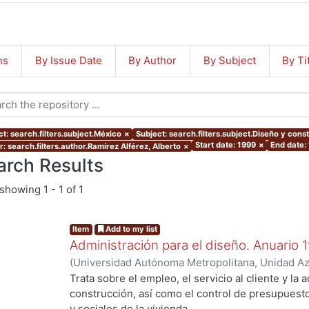
ns
By Issue Date
By Author
By Subject
By Ti
t: search.filters.subject.México
×
Subject: search.filters.subject.Diseño y cons
Start date: 1999
×
End date:
: search.filters.author.Ramírez Alférez, Alberto
×
arch Results
showing
1 - 1 of 1
Item
Add to my list
Administración para el diseño. Anuario 
(
Universidad Autónoma Metropolitana, Unidad Azc
Artes para el Diseño, Departamento de Procesos
Trata sobre el empleo, el servicio al cliente y la 
Poó Rubio, Aurora
;
Cervantes Abarca, Alejandro
;
construcción, así como el control de presupues
Utrilla, César Jorge
;
Rodríguez Martínez, Jorge
;
y sociales de la vivienda.