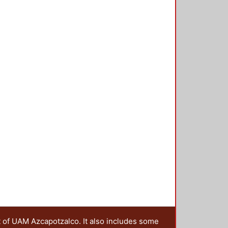
t of UAM Azcapotzalco. It also includes some