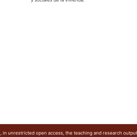
Ramírez Alférez, Alberto
 in unrestricted open access, the teaching and research outpu