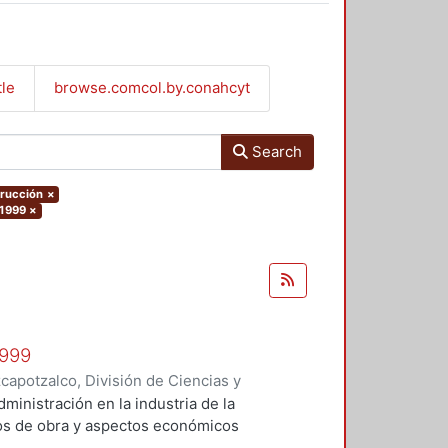
tle
browse.comcol.by.conahcyt
Search
trucción
×
 1999
×
1999
apotzalco, División de Ciencias y
 y Técnicas de Realización
,
1999
)
administración en la industria de la
Vilchis Salazar, Rubén
;
Carpio
tos de obra y aspectos económicos
Sosa Pedroza, Tomás Enrique
;