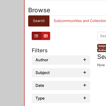
Browse
Search
Subcommunities and Collectio
Subjec
Filters
Author
Se
Author
Now 
Subject
Date
Type