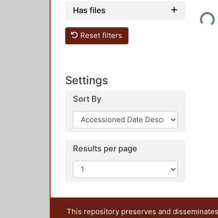
Has files
Loading...
Reset filters
Settings
Sort By
Results per page
This repository preserves and disseminates,