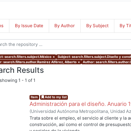
ns
By Issue Date
By Author
By Subject
By Ti
t: search.filters.subject.México
×
Subject: search.filters.subject.Diseño y cons
: search.filters.author.Ramírez Alférez, Alberto
×
Author: search.filters.author
arch Results
showing
1 - 1 of 1
Item
Add to my list
Administración para el diseño. Anuario 
(
Universidad Autónoma Metropolitana, Unidad Azc
Artes para el Diseño, Departamento de Procesos
Trata sobre el empleo, el servicio al cliente y la 
Poó Rubio, Aurora
;
Cervantes Abarca, Alejandro
;
construcción, así como el control de presupues
Utrilla, César Jorge
;
Rodríguez Martínez, Jorge
;
y sociales de la vivienda.