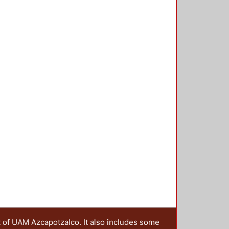
t of UAM Azcapotzalco. It also includes some