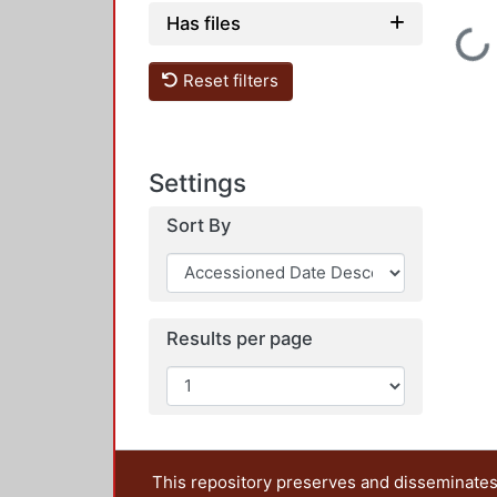
Has files
Loading...
Reset filters
Settings
Sort By
Results per page
This repository preserves and disseminates,