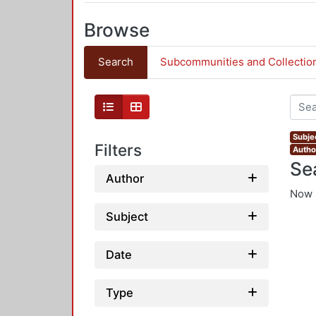
Browse
Search
Subcommunities and Collectio
Subjec
Filters
Author
Se
Author
Now 
Subject
Date
Type