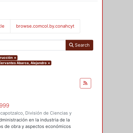
tle
browse.comcol.by.conahcyt
Search
trucción
×
.Cervantes Abarca, Alejandro
×
1999
apotzalco, División de Ciencias y
 y Técnicas de Realización
,
1999
)
administración en la industria de la
Vilchis Salazar, Rubén
;
Carpio
tos de obra y aspectos económicos
Sosa Pedroza, Tomás Enrique
;