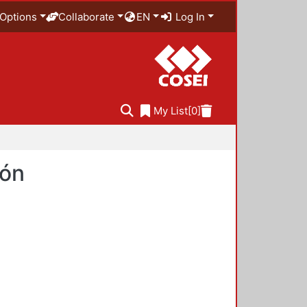
Options
Collaborate
EN
Log In
My List
[0]
ión