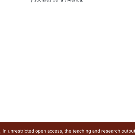
Ramírez Alférez, Alberto
 in unrestricted open access, the teaching and research outpu