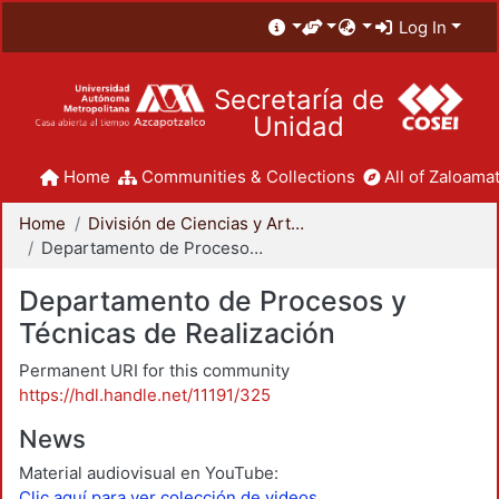
Log In
Secretaría de
Unidad
Home
Communities & Collections
All of Zaloamat
Home
División de Ciencias y Artes para el Diseño
Departamento de Procesos y Técnicas de Realización
Departamento de Procesos y
Técnicas de Realización
Permanent URI for this community
https://hdl.handle.net/11191/325
News
Material audiovisual en YouTube:
Clic aquí para ver colección de videos.