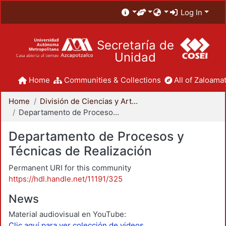
Log In
Secretaría de
Unidad
Home
Communities & Collections
All of Zaloamat
Home
División de Ciencias y Artes para el Diseño
Departamento de Procesos y Técnicas de Realización
Departamento de Procesos y
Técnicas de Realización
Permanent URI for this community
https://hdl.handle.net/11191/325
News
Material audiovisual en YouTube:
Clic aquí para ver colección de videos.