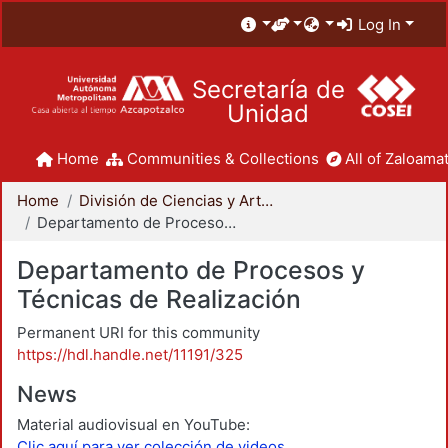
Log In
Secretaría de
Unidad
Home
Communities & Collections
All of Zaloamat
Home
División de Ciencias y Artes para el Diseño
Departamento de Procesos y Técnicas de Realización
Departamento de Procesos y
Técnicas de Realización
Permanent URI for this community
https://hdl.handle.net/11191/325
News
Material audiovisual en YouTube:
Clic aquí para ver colección de videos.