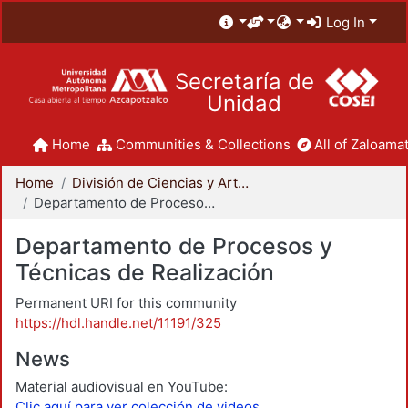
Log In
Secretaría de
Unidad
Home
Communities & Collections
All of Zaloamat
Home
División de Ciencias y Artes para el Diseño
Departamento de Procesos y Técnicas de Realización
Departamento de Procesos y
Técnicas de Realización
Permanent URI for this community
https://hdl.handle.net/11191/325
News
Material audiovisual en YouTube:
Clic aquí para ver colección de videos.