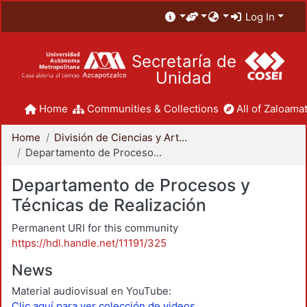
Log In
Secretaría de
Unidad
Home
Communities & Collections
All of Zaloamat
Home
División de Ciencias y Artes para el Diseño
Departamento de Procesos y Técnicas de Realización
Departamento de Procesos y
Técnicas de Realización
Permanent URI for this community
https://hdl.handle.net/11191/325
News
Material audiovisual en YouTube:
Clic aquí para ver colección de videos.