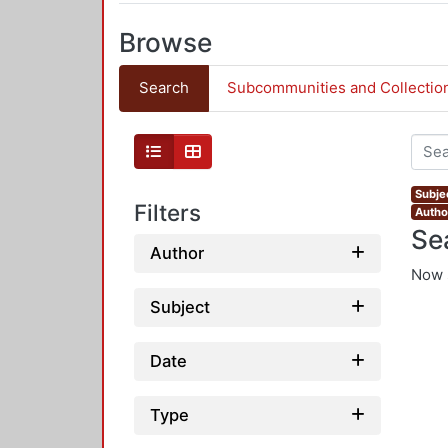
Browse
Search
Subcommunities and Collectio
Subjec
Filters
Autho
Se
Author
Now 
Subject
Date
Type