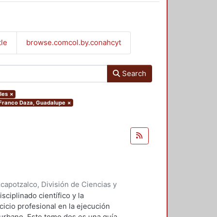
tle
browse.comcol.by.conahcyt
Search
les
×
r.Franco Daza, Guadalupe
×
apotzalco, División de Ciencias y
 y Técnicas de Realización
,
1992
)
ciplinado científico y la
o
;
Cervantes Abarca, Alejandro
;
cicio profesional en la ejecución
rdinadora
 urbano. Este tomo dos es una guía