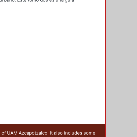
inistrativos a los que se
 el fin de que tenga una visión
ando se le presente algún
t of UAM Azcapotzalco. It also includes some