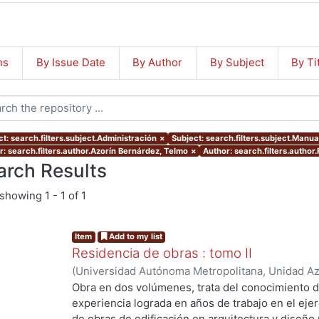
ns
By Issue Date
By Author
By Subject
By Ti
t: search.filters.subject.Administración
×
Subject: search.filters.subject.Manua
r: search.filters.author.Azorín Bernárdez, Telmo
×
Author: search.filters.autho
arch Results
showing
1 - 1 of 1
Item
Add to my list
Residencia de obras : tomo II
(
Universidad Autónoma Metropolitana, Unidad Azc
Artes para el Diseño, Departamento de Procesos
Obra en dos volúmenes, trata del conocimiento dis
Jiménez Trejo, Joaquín
;
Azorín Bernárdez, Telm
experiencia lograda en años de trabajo en el ejer
Franco Daza, Guadalupe
;
Poó Rubio, Aurora, coo
de obras de edificación en arquitectura y diseño