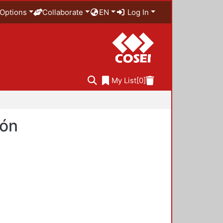
Options
Collaborate
EN
Log In
My List
[0]
ión