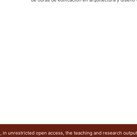
de carácter general de los aspectos legales y adm
g...
enfrentará el profesionista en el futuro, esto con
general sobre éstos, que sepa donde recurrir cu
problema sobre el tema.
 in unrestricted open access, the teaching and research outpu