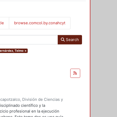
tle
browse.comcol.by.conahcyt
Search
 Bernárdez, Telmo
×
apotzalco, División de Ciencias y
 y Técnicas de Realización
,
1992
)
ciplinado científico y la
o
;
Cervantes Abarca, Alejandro
;
cicio profesional en la ejecución
rdinadora
 urbano. Este tomo dos es una guía