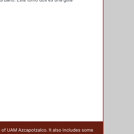
inistrativos a los que se
 el fin de que tenga una visión
ando se le presente algún
t of UAM Azcapotzalco. It also includes some