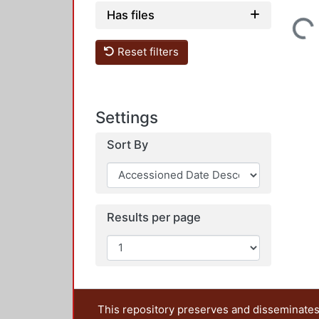
Has files
Loading...
Reset filters
Settings
Sort By
Results per page
This repository preserves and disseminates,