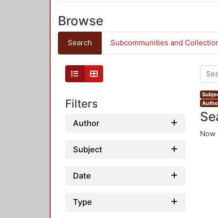
Browse
Search
Subcommunities and Collectio
Subjec
Filters
Autho
Se
Author
Now 
Subject
Date
Type