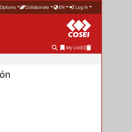
Options
Collaborate
EN
Log In
My List
[0]
ión