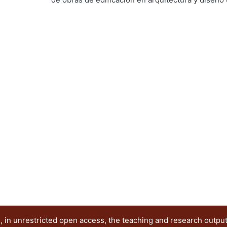
de carácter general de los aspectos legales y adm
enfrentará el profesionista en el futuro, esto con
general sobre éstos, que sepa donde recurrir cu
problema sobre el tema.
 in unrestricted open access, the teaching and research outpu