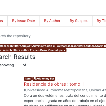
ns
By Issue Date
By Author
By Subject
By Ti
t: search.filters.subject.Administración
×
Author: search.filters.author.Azorín
r: search.filters.author.Franco Daza, Guadalupe
×
arch Results
showing
1 - 1 of 1
Item
Add to my list
Residencia de obras : tomo II
(
Universidad Autónoma Metropolitana, Unidad Azc
Artes para el Diseño, Departamento de Procesos
Obra en dos volúmenes, trata del conocimiento dis
Jiménez Trejo, Joaquín
;
Azorín Bernárdez, Telm
experiencia lograda en años de trabajo en el ejer
Franco Daza, Guadalupe
;
Poó Rubio, Aurora, coo
de obras de edificación en arquitectura y diseño