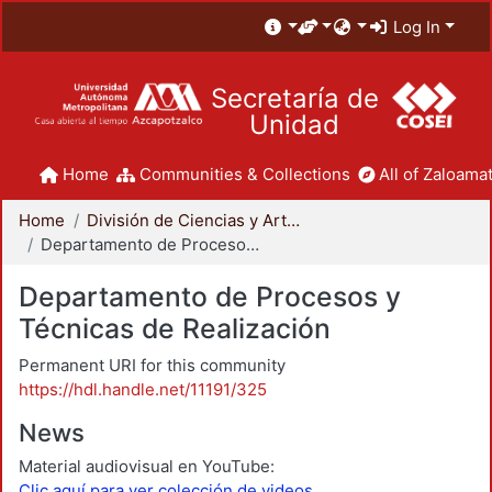
Log In
Secretaría de
Unidad
Home
Communities & Collections
All of Zaloamat
Home
División de Ciencias y Artes para el Diseño
Departamento de Procesos y Técnicas de Realización
Departamento de Procesos y
Técnicas de Realización
Permanent URI for this community
https://hdl.handle.net/11191/325
News
Material audiovisual en YouTube:
Clic aquí para ver colección de videos.