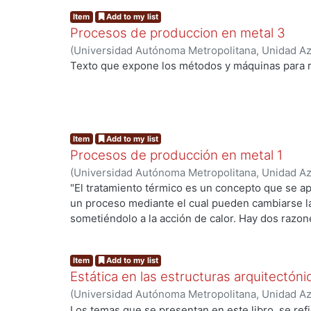
de la carga en el Alto Horno, los principales par
Item
Add to my list
procesos de reducción directa.
Procesos de produccion en metal 3
(
Universidad Autónoma Metropolitana, Unidad Azc
Artes para el Diseño, Departamento de Procesos
Texto que expone los métodos y máquinas para r
Ramos Cascales, Antonio
Item
Add to my list
Procesos de producción en metal 1
(
Universidad Autónoma Metropolitana, Unidad Azc
Artes para el Diseño, Departamento de Procesos
"El tratamiento térmico es un concepto que se apl
Ramos Cascales, Antonio
un proceso mediante el cual pueden cambiarse la
sometiéndolo a la acción de calor. Hay dos razon
acero a tratamiento térmico: una es endurecerlo (
(recocerlo)".
Item
Add to my list
Estática en las estructuras arquitectóni
(
Universidad Autónoma Metropolitana, Unidad Azc
Artes para el Diseño, Departamento de Procesos
Los temas que se presentan en este libro, se refi