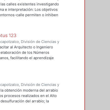
 y Técnicas de Realización
,
1995
)
 las calles existentes investigando
na e interpretación: Los objetivos
entornos-calle permiten o inhiben
lar una técnica analítica capaz de
tular otras estrategias para llevar
 basadas en el modo en que los
otus 123
 respuesta a un problema
apotzalco, División de Ciencias y
 ciudad de México.
 y Técnicas de Realización
,
1991
)
citar al Arquitecto o Ingeniero
la elaboración de los Números
nos, facilitando el aprendizaje
 desde el principio.
apotzalco, División de Ciencias y
 y Técnicas de Realización
,
1992
)
 la obtención moderna del arrabio
los procesos realizados en el Alto
 desulfuración del arrabio; la
to Horno; el movimiento del gas y