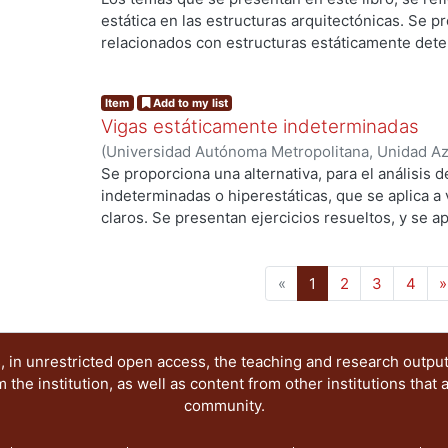
García Malo Flores, Carlos
estática en las estructuras arquitectónicas. Se p
relacionados con estructuras estáticamente det
analíticos. El objetivo del libro consiste en propo
primeros años de la carrera de Arquitectura, un 
Item
Add to my list
conceptos de la estática en estructuras isostáti
Vigas estáticamente indeterminadas
coplanares, que con frecuencia se utilizan en la 
(
Universidad Autónoma Metropolitana, Unidad Azc
caso de una estructura en arco de 3 articulacio
Artes para el Diseño, Departamento de Procesos
Se proporciona una alternativa, para el análisis 
a la vez, dos armaduras coplanares unidas por una
García Malo, Carlos
indeterminadas o hiperestáticas, que se aplica a
refiere sólo al cálculo de las reacciones en las ar
claros. Se presentan ejercicios resueltos, y se a
resistencia de materiales para la solución de las 
(current)
«
1
2
3
4
»
 in unrestricted open access, the teaching and research outpu
he institution, as well as content from other institutions that 
community.