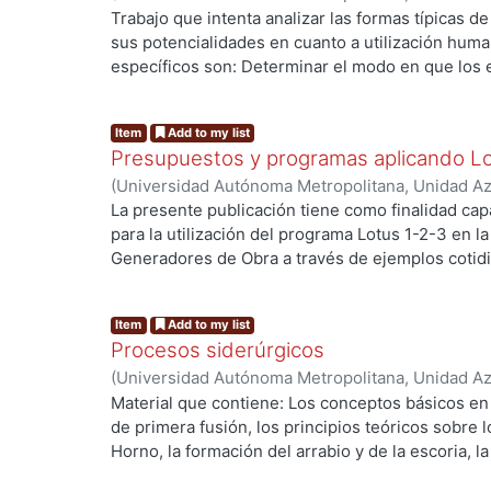
Artes para el Diseño, Departamento de Procesos
Trabajo que intenta analizar las formas típicas de
Peniche Camacho, Luis Alfonso
sus potencialidades en cuanto a utilización huma
específicos son: Determinar el modo en que los 
un cierto espectro de integración social. Desarrol
describir el espacio social y el entorno-calle. Pos
Item
Add to my list
a cabo una reformulación y una reestructuración
Presupuestos y programas aplicando L
entornos-calle afectan la interacción social. Dar
(
Universidad Autónoma Metropolitana, Unidad Azc
especifico de una gran ciudad como puede ser la
Artes para el Diseño, Departamento de Procesos
La presente publicación tiene como finalidad capa
Vilchis Salazar, Rubén
para la utilización del programa Lotus 1-2-3 en 
Generadores de Obra a través de ejemplos cotidia
gradual del programa, y obteniendo productividad
Item
Add to my list
Procesos siderúrgicos
(
Universidad Autónoma Metropolitana, Unidad Azc
Artes para el Diseño, Departamento de Procesos
Material que contiene: Los conceptos básicos en
Meléndez, Elodino
de primera fusión, los principios teóricos sobre 
Horno, la formación del arrabio y de la escoria, la
combustión del coque y formación del gas del Al