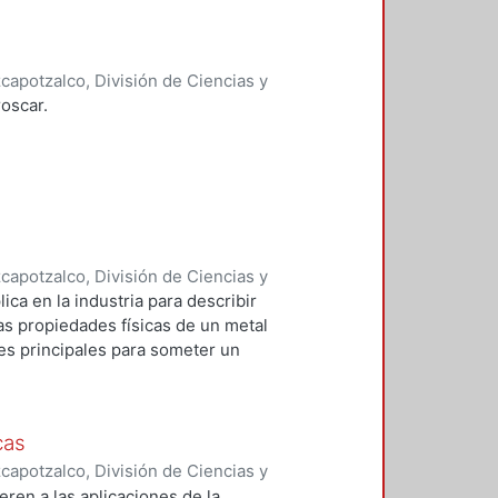
ámetros del Alto Horno y los
apotzalco, División de Ciencias y
 y Técnicas de Realización
,
1994
)
oscar.
apotzalco, División de Ciencias y
 y Técnicas de Realización
,
1993
)
ica en la industria para describir
s propiedades físicas de un metal
es principales para someter un
templario), y la otra es ablandarlo
cas
apotzalco, División de Ciencias y
 y Técnicas de Realización
,
1997
)
eren a las aplicaciones de la