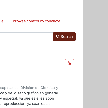
tle
browse.comcol.by.conahcyt
Search
apotzalco, División de Ciencias y
 y Técnicas de Realización
,
1992
)
ca y del diseño grafico en general
y especial, ya que es el eslabón
e reproducción, ya sean estos