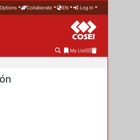
Options
Collaborate
EN
Log In
My List
[0]
ión