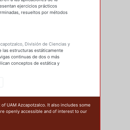
resentan ejercicios prácticos
erminadas, resueltos por métodos
rcionar a los estudiantes de los
apoyo didáctico en el manejo de los
cas, como es el caso de armaduras
práctica profesional. Se expone el
apotzalco, División de Ciencias y
nes en la que pueden considerarse
 y Técnicas de Realización
,
1993
)
de las estructuras estáticamente
 articulación, y la solución se
 vigas continuas de dos o más
ticulaciones.
plican conceptos de estática y
vigas.
t of UAM Azcapotzalco. It also includes some
are openly accessible and of interest to our