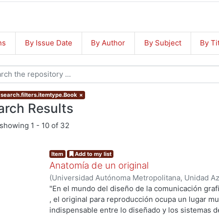
ns
By Issue Date
By Author
By Subject
By Ti
 search.filters.itemtype.Book
×
arch Results
showing
1 - 10 of 32
Item
Add to my list
Anatomía de un original
(
Universidad Autónoma Metropolitana, Unidad Azc
Artes para el Diseño, Departamento de Procesos
"En el mundo del diseño de la comunicación grafi
Fuentes de la Vega, Francisco
, el original para reproducción ocupa un lugar mu
indispensable entre lo diseñado y los sistemas d