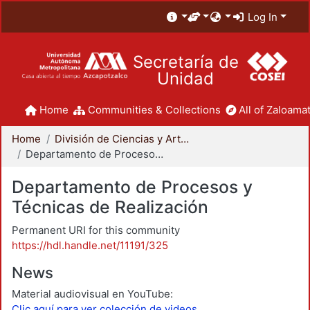
Log In
Secretaría de
Unidad
Home
Communities & Collections
All of Zaloamat
Home
División de Ciencias y Artes para el Diseño
Departamento de Procesos y Técnicas de Realización
Departamento de Procesos y
Técnicas de Realización
Permanent URI for this community
https://hdl.handle.net/11191/325
News
Material audiovisual en YouTube:
Clic aquí para ver colección de videos.