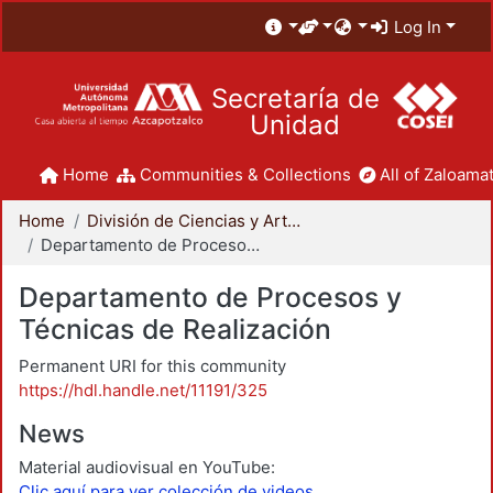
Log In
Secretaría de
Unidad
Home
Communities & Collections
All of Zaloamat
Home
División de Ciencias y Artes para el Diseño
Departamento de Procesos y Técnicas de Realización
Departamento de Procesos y
Técnicas de Realización
Permanent URI for this community
https://hdl.handle.net/11191/325
News
Material audiovisual en YouTube:
Clic aquí para ver colección de videos.