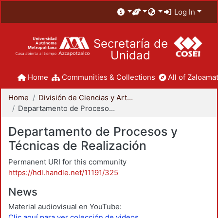
Log In
Secretaría de
Unidad
Home
Communities & Collections
All of Zaloamat
Home
División de Ciencias y Artes para el Diseño
Departamento de Procesos y Técnicas de Realización
Departamento de Procesos y
Técnicas de Realización
Permanent URI for this community
https://hdl.handle.net/11191/325
News
Material audiovisual en YouTube:
Clic aquí para ver colección de videos.