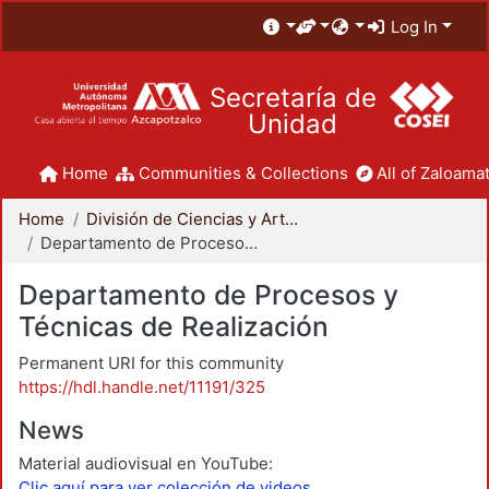
Log In
Secretaría de
Unidad
Home
Communities & Collections
All of Zaloamat
Home
División de Ciencias y Artes para el Diseño
Departamento de Procesos y Técnicas de Realización
Departamento de Procesos y
Técnicas de Realización
Permanent URI for this community
https://hdl.handle.net/11191/325
News
Material audiovisual en YouTube:
Clic aquí para ver colección de videos.