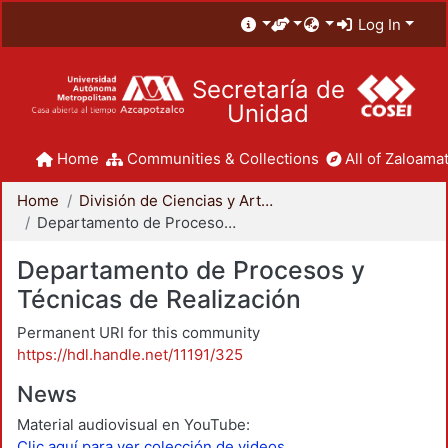
Log In
Secretaría de
Unidad
Home
Communities & Collections
All of Zaloamat
Home
División de Ciencias y Artes para el Diseño
Departamento de Procesos y Técnicas de Realización
Departamento de Procesos y
Técnicas de Realización
Permanent URI for this community
https://hdl.handle.net/11191/325
News
Material audiovisual en YouTube:
Clic aquí para ver colección de videos.