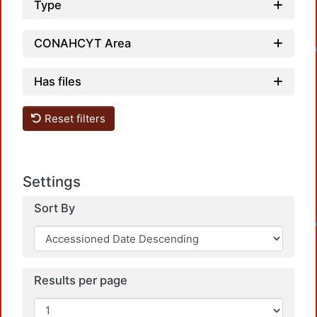
Type
Loadi
CONAHCYT Area
Has files
Reset filters
Settings
Loadi
Sort By
Results per page