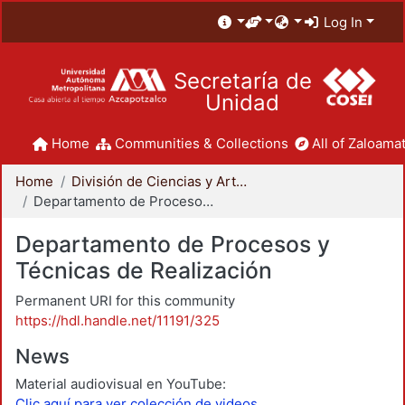
Log In
Secretaría de
Unidad
Home
Communities & Collections
All of Zaloamat
Home
División de Ciencias y Artes para el Diseño
Departamento de Procesos y Técnicas de Realización
Departamento de Procesos y
Técnicas de Realización
Permanent URI for this community
https://hdl.handle.net/11191/325
News
Material audiovisual en YouTube:
Clic aquí para ver colección de videos.