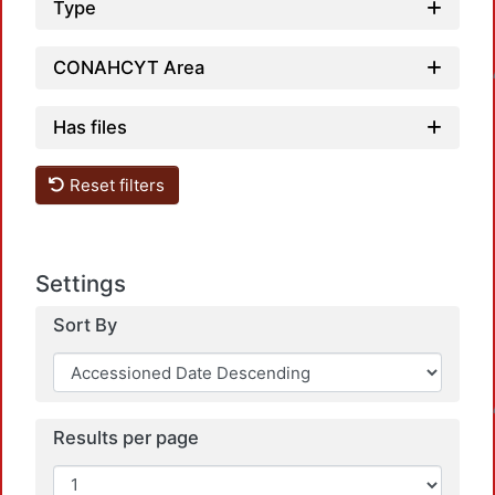
Type
CONAHCYT Area
Loadin
Has files
Reset filters
Settings
Sort By
Loadin
Results per page