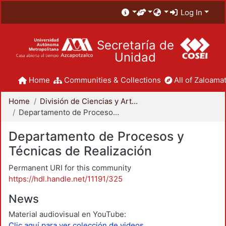
Log In
Secretaría de
Unidad
Home
Communities & Collections
All of Zaloamat
Home
División de Ciencias y Artes para el Diseño
Departamento de Procesos y Técnicas de Realización
Departamento de Procesos y
Técnicas de Realización
Permanent URI for this community
https://hdl.handle.net/11191/325
News
Material audiovisual en YouTube:
Clic aquí para ver colección de videos.