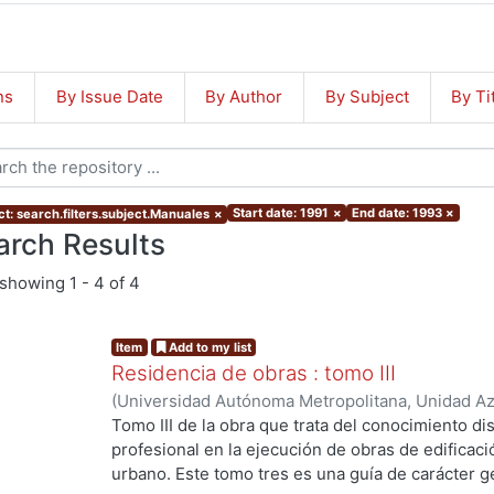
ns
By Issue Date
By Author
By Subject
By Ti
Start date: 1991
×
End date: 1993
×
ct: search.filters.subject.Manuales
×
arch Results
showing
1 - 4 of 4
Item
Add to my list
Residencia de obras : tomo III
(
Universidad Autónoma Metropolitana, Unidad Azc
Artes para el Diseño, Departamento de Procesos
Tomo III de la obra que trata del conocimiento dis
Jiménez Trejo, Joaquín
;
Sosa Pedroza, Tomás
;
C
profesional en la ejecución de obras de edificaci
Salazar, Rubén
;
Montenegro, Arturo
;
Poó Rubio, 
urbano. Este tomo tres es una guía de carácter g