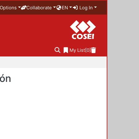
Options
Collaborate
EN
Log In
My List
[0]
ión