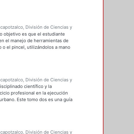
de trabajos y finiquito de obras.
apotzalco, División de Ciencias y
 y Técnicas de Realización
,
1993
)
o objetivo es que el estudiante
 en el manejo de herramientas de
o o el pincel, utilizándolos a mano
apotzalco, División de Ciencias y
 y Técnicas de Realización
,
1992
)
ciplinado científico y la
o
;
Cervantes Abarca, Alejandro
;
cicio profesional en la ejecución
rdinadora
 urbano. Este tomo dos es una guía
inistrativos a los que se
 el fin de que tenga una visión
ando se le presente algún
apotzalco, División de Ciencias y