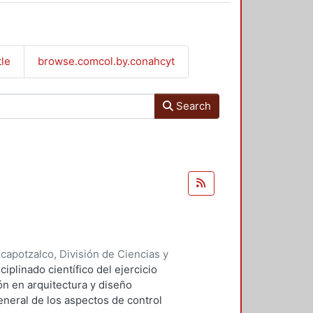
tle
browse.comcol.by.conahcyt
Search
apotzalco, División de Ciencias y
 y Técnicas de Realización
,
1992
)
ciplinado científico del ejercicio
arpio Utrilla, César Jorge
;
Vilchis
ón en arquitectura y diseño
Aurora, coordinadora
eneral de los aspectos de control