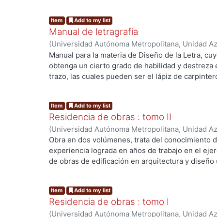
de obra, la seguridad y protección y la recepción 
Item
Add to my list
Manual de letragrafía
(
Universidad Autónoma Metropolitana, Unidad Azc
Artes para el Diseño, Departamento de Procesos
Manual para la materia de Diseño de la Letra, cuy
Alarcon Vital, Gonzalo Javier
obtenga un cierto grado de habilidad y destreza
trazo, las cuales pueden ser el lápiz de carpinter
alzada.
Item
Add to my list
Residencia de obras : tomo II
(
Universidad Autónoma Metropolitana, Unidad Azc
Artes para el Diseño, Departamento de Procesos
Obra en dos volúmenes, trata del conocimiento dis
Jiménez Trejo, Joaquín
;
Azorín Bernárdez, Telm
experiencia lograda en años de trabajo en el ejer
Franco Daza, Guadalupe
;
Poó Rubio, Aurora, coo
de obras de edificación en arquitectura y diseño
de carácter general de los aspectos legales y adm
enfrentará el profesionista en el futuro, esto con
Item
Add to my list
general sobre éstos, que sepa donde recurrir cu
Residencia de obras : tomo I
problema sobre el tema.
(
Universidad Autónoma Metropolitana, Unidad Azc