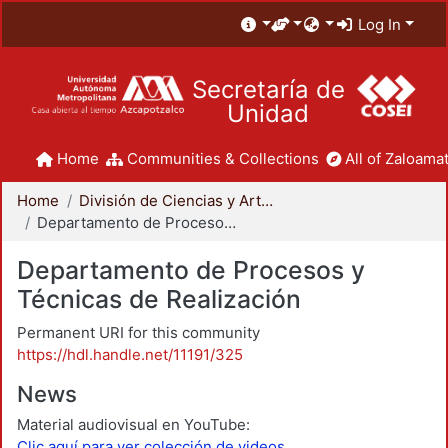
Log In
Secretaría de
Unidad
Home
Communities & Collections
All of Zaloamat
Home
División de Ciencias y Artes para el Diseño
Departamento de Procesos y Técnicas de Realización
Departamento de Procesos y
Técnicas de Realización
Permanent URI for this community
https://hdl.handle.net/11191/325
News
Material audiovisual en YouTube:
Clic aquí para ver colección de videos.