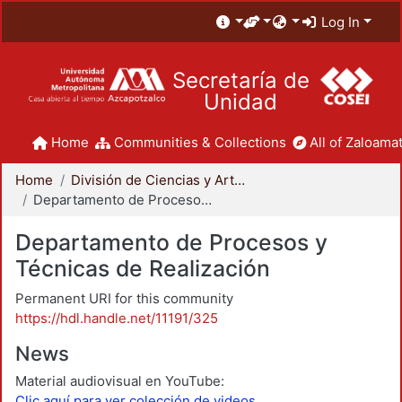
Log In
Secretaría de
Unidad
Home
Communities & Collections
All of Zaloamat
Home
División de Ciencias y Artes para el Diseño
Departamento de Procesos y Técnicas de Realización
Departamento de Procesos y
Técnicas de Realización
Permanent URI for this community
https://hdl.handle.net/11191/325
News
Material audiovisual en YouTube:
Clic aquí para ver colección de videos.