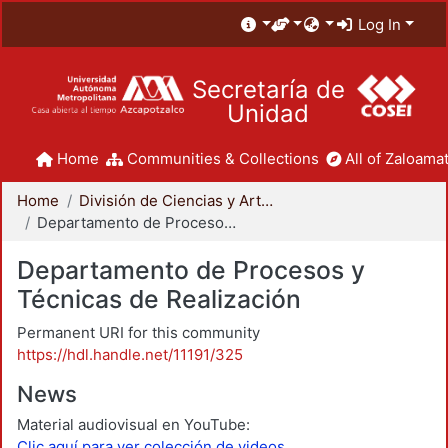
Log In
Secretaría de
Unidad
Home
Communities & Collections
All of Zaloamat
Home
División de Ciencias y Artes para el Diseño
Departamento de Procesos y Técnicas de Realización
Departamento de Procesos y
Técnicas de Realización
Permanent URI for this community
https://hdl.handle.net/11191/325
News
Material audiovisual en YouTube:
Clic aquí para ver colección de videos.