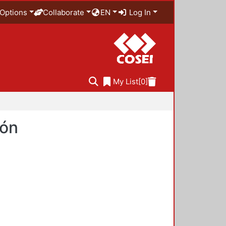
Options
Collaborate
EN
Log In
My List
[0]
ión