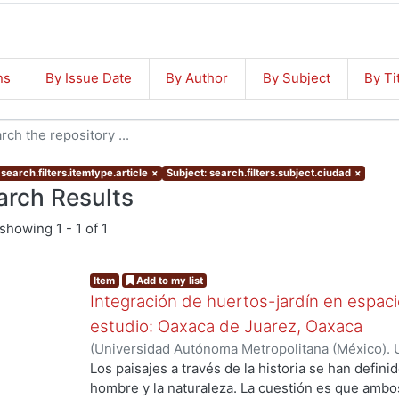
ns
By Issue Date
By Author
By Subject
By Ti
search.filters.itemtype.article
×
Subject: search.filters.subject.ciudad
×
arch Results
showing
1 - 1 of 1
Item
Add to my list
Integración de huertos-jardín en espaci
estudio: Oaxaca de Juarez, Oaxaca
(
Universidad Autónoma Metropolitana (México). U
Ciencias y Artes para el Diseño.
,
2016-10-26
)
Poó
Los paisajes a través de la historia se han defini
Esmeralda
hombre y la naturaleza. La cuestión es que amb