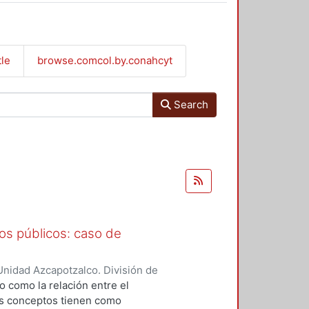
tle
browse.comcol.by.conahcyt
Search
os públicos: caso de
nidad Azcapotzalco. División de
 Rubio, Aurora
;
Soto Carrasquel,
do como la relación entre el
os conceptos tienen como