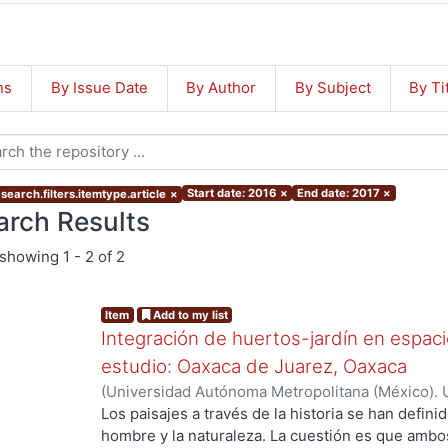
ns
By Issue Date
By Author
By Subject
By Ti
Start date: 2016
×
End date: 2017
×
search.filters.itemtype.article
×
arch Results
showing
1 - 2 of 2
Item
Add to my list
Integración de huertos-jardín en espaci
estudio: Oaxaca de Juarez, Oaxaca
(
Universidad Autónoma Metropolitana (México). U
Ciencias y Artes para el Diseño.
,
2016-10-26
)
Poó
Los paisajes a través de la historia se han defini
Esmeralda
hombre y la naturaleza. La cuestión es que amb