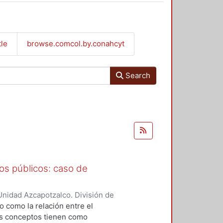
tle
browse.comcol.by.conahcyt
Search
os públicos: caso de
nidad Azcapotzalco. División de
 Rubio, Aurora
;
Soto Carrasquel,
do como la relación entre el
os conceptos tienen como