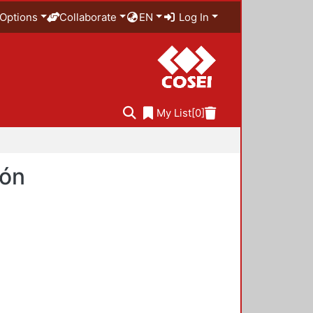
Options
Collaborate
EN
Log In
My List
[0]
ión