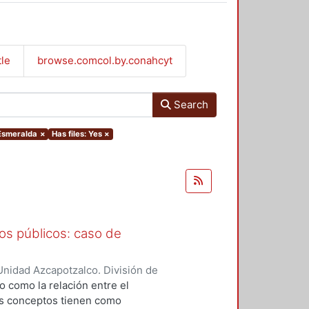
tle
browse.comcol.by.conahcyt
Search
 Esmeralda
×
Has files: Yes
×
os públicos: caso de
nidad Azcapotzalco. División de
 Rubio, Aurora
;
Soto Carrasquel,
do como la relación entre el
os conceptos tienen como