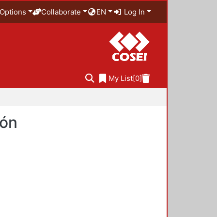
Options
Collaborate
EN
Log In
My List
[0]
ión