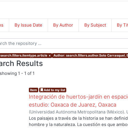
ns
By Issue Date
By Author
By Subject
By Ti
search.filters.itemtype.article
×
Author: search.filters.author.Soto Carrasquel,
arch Results
showing
1 - 1 of 1
Item
Add to my list
Integración de huertos-jardín en espaci
estudio: Oaxaca de Juarez, Oaxaca
(
Universidad Autónoma Metropolitana (México). U
Ciencias y Artes para el Diseño.
,
2016-10-26
)
Poó
Los paisajes a través de la historia se han defini
Esmeralda
hombre y la naturaleza. La cuestión es que amb