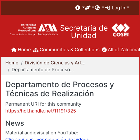
Log In
Secretaría de
Unidad
Home
Communities & Collections
All of Zaloamat
Home
División de Ciencias y Artes para el Diseño
Departamento de Procesos y Técnicas de Realización
Departamento de Procesos y
Técnicas de Realización
Permanent URI for this community
https://hdl.handle.net/11191/325
News
Material audiovisual en YouTube:
Clic aquí para ver colección de videos.